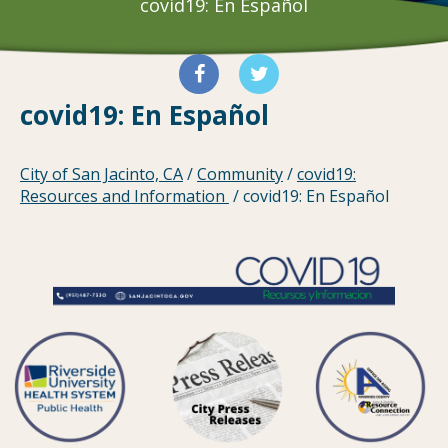
covid19: En Español
Información 
fsfds
e
covid19: En Español
sobre
información
sobre
City of San Jacinto, CA
/
Community
/
covid19:
El
Resources and Information
/
covid19: En Español
Corona
Virus
COVID-
19
"o
el"
coronavirus