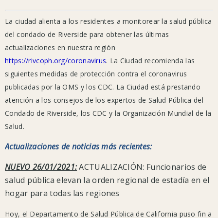
"continúa
generando
La ciudad alienta a los residentes a monitorear la salud pública
preocupación
del condado de Riverside para obtener las últimas
a
actualizaciones en nuestra región
nivel
https://rivcoph.org/coronavirus
. La Ciudad recomienda las
mundial
siguientes medidas de protección contra el coronavirus
y
publicadas por la OMS y los CDC. La Ciudad está prestando
dentro
atención a los consejos de los expertos de Salud Pública del
de
Condado de Riverside, los CDC y la Organización Mundial de la
nuestras
Salud.
comunidades
Actualizaciones de noticias más recientes:
locales.
La
NUEVO 26/01/2021:
ACTUALIZACIÓN: Funcionarios de
Ciudad
salud pública elevan la orden regional de estadía en el
alienta
hogar para todas las regiones
a
Hoy, el Departamento de Salud Pública de California puso fin a
los