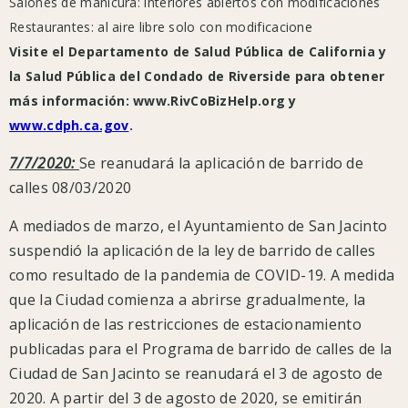
Salones de manicura: interiores abiertos con modificaciones
el 
el 
nuestra
Restaurantes: al aire libre solo con modificacione
región
público 
público 
Visite el Departamento de Salud Pública de California y
https://rivcoph.org/coronavirus.
se 
se 
la Salud Pública del Condado de Riverside para obtener
La
quede

quede

más información: www.RivCoBizHelp.org y
Ciudad
casa 
casa 
www.cdph.ca.gov
.
recomienda
seguir
y 
y 
7/7/2020:
Se reanudará la aplicación de barrido de
las
cubrirse 
cubrirse 
calles 08/03/2020
medidas
la 
la 
A mediados de marzo, el Ayuntamiento de San Jacinto
de
cara 
cara 
suspendió la aplicación de la ley de barrido de calles
protección
al 
al 
como resultado de la pandemia de COVID-19. A medida
contra
que la Ciudad comienza a abrirse gradualmente, la
el
salir
salir
aplicación de las restricciones de estacionamiento
coronavirus
publicadas para el Programa de barrido de calles de la
publicadas
Ciudad de San Jacinto se reanudará el 3 de agosto de
por
2020. A partir del 3 de agosto de 2020, se emitirán
la