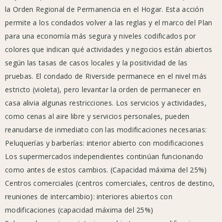
la Orden Regional de Permanencia en el Hogar. Esta acción
residentes
permite a los condados volver a las reglas y el marco del Plan
a
para una economía más segura y niveles codificados por
monitorear
El 
El 
colores que indican qué actividades y negocios están abiertos
la
Oficial 
Oficial 
según las tasas de casos locales y la positividad de las
Salud
pruebas. El condado de Riverside permanece en el nivel más
de 
de 
Pública
estricto (violeta), pero levantar la orden de permanecer en
del
Salud 
Salud 
casa alivia algunas restricciones. Los servicios y actividades,
Condado
Pública 
Pública 
como cenas al aire libre y servicios personales, pueden
de
del 
del 
reanudarse de inmediato con las modificaciones necesarias:
Riverside
Condado 
Condado 
Peluquerías y barberías: interior abierto con modificaciones
para
Los supermercados independientes continúan funcionando
conocer
de 
de 
como antes de estos cambios. (Capacidad máxima del 25%)
las
Riverside 
Riverside 
Centros comerciales (centros comerciales, centros de destino,
últimas
ordena 
ordena 
reuniones de intercambio): interiores abiertos con
actualizaciones
que 
que 
modificaciones (capacidad máxima del 25%)
en