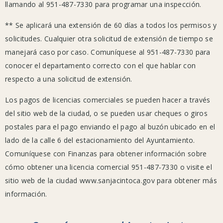
Museo
llamando al 951-487-7330 para programar una inspección.
Estudillo
** Se aplicará una extensión de 60 días a todos los permisos y
(hasta
solicitudes. Cualquier otra solicitud de extensión de tiempo se
el
manejará caso por caso. Comuníquese al 951-487-7330 para
30/04/2020)
conocer el departamento correcto con el que hablar con
respecto a una solicitud de extensión.
Los pagos de licencias comerciales se pueden hacer a través
del sitio web de la ciudad, o se pueden usar cheques o giros
Cierres
postales para el pago enviando el pago al buzón ubicado en el
de
lado de la calle 6 del estacionamiento del Ayuntamiento.
la
Comuníquese con Finanzas para obtener información sobre
biblioteca
cómo obtener una licencia comercial 951-487-7330 o visite el
del
sitio web de la ciudad www.sanjacintoca.gov para obtener más
condado
información.
de
Riverside: