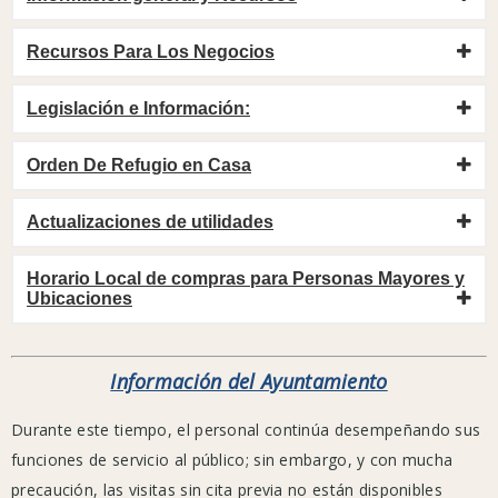
Riverside
County
Recursos Para Los Negocios
Public
Health,
Legislación e Información:
los
CDC
Orden De Refugio en Casa
y
la
Actualizaciones de utilidades
Organización
Mundial
Horario Local de compras para Personas Mayores y
Ubicaciones
de
la
Salud.
Información del Ayuntamiento
Durante este tiempo, el personal continúa desempeñando sus
Instalaciones
funciones de servicio al público; sin embargo, y con mucha
actuales
precaución, las visitas sin cita previa no están disponibles