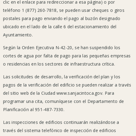
clic en el enlace para redireccionar a esa página) o por
Centro
teléfono 1 (877) 260-7818, se pueden usar cheques o giros
comunitario
postales para pago enviando el pago al buzón designado
(hasta
ubicado en el lado de la calle 6 del estacionamiento del
el
Ayuntamiento.
30/04/2020)
Según la Orden Ejecutiva N-42-20, se han suspendido los
Instalaciones
cortes de agua por falta de pago para las pequeñas empresas
recreativas
o residencias en los sectores de infraestructura crítica.
del
parque
Las solicitudes de desarrollo, la verificación del plan y los
Sallee
pagos de la verificación del edificio se pueden realizar a través
(hasta
del sitio web de la Ciudad www.sanjacintoca.gov. Para
el
programar una cita, comuníquese con el Departamento de
30/04/2020)
Planificación al 951-487-7330.
Mansión
Las inspecciones de edificios continuarán realizándose a
y
través del sistema telefónico de inspección de edificios