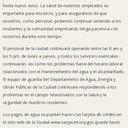
de
hasta nuevo aviso. La salud de nuestros empleados es
la
importante para nosotros, y para asegurarnos de que
ciudad
nosotros, como personal, podamos continuar sirviendo a los
que
residentes y la comunidad empresarial, tenga paciencia con
están
nosotros durante este tiempo.
cerradas:
El personal de la ciudad continuará operando entre las 8 am y
las 5 pm, de lunes a jueves, y todos los servicios esenciales
continuarán, así como los problemas fuera del horario laboral
Ayuntamiento
relacionados con el mantenimiento del agua y el alcantarillado.
(cerrado
El equipo de guardia del Departamento de Agua, Energía y
al
Obras Públicas de la Ciudad continuará respondiendo a los
público,
problemas en el campo relacionados con la salud y la
el
seguridad de nuestros residentes.
personal
sigue
Los pagos de agua se pueden hacer con tarjeta de crédito en
trabajando)
el sitio web de la Ciudad www.sanjacintoca.gov (puede hacer