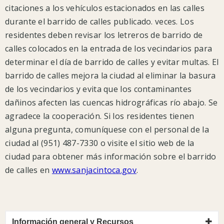
citaciones a los vehículos estacionados en las calles
OMS
durante el barrido de calles publicado. veces. Los
y
residentes deben revisar los letreros de barrido de
los
calles colocados en la entrada de los vecindarios para
CDC.
determinar el día de barrido de calles y evitar multas. El
La
barrido de calles mejora la ciudad al eliminar la basura
ciudad
de los vecindarios y evita que los contaminantes
está
dañinos afecten las cuencas hidrográficas río abajo. Se
prestando
agradece la cooperación. Si los residentes tienen
atención
alguna pregunta, comuníquese con el personal de la
a
ciudad al (951) 487-7330 o visite el sitio web de la
los
ciudad para obtener más información sobre el barrido
consejos
de calles en
www.sanjacintoca.gov
.
de
los
expertos
de
Información general y Recursos