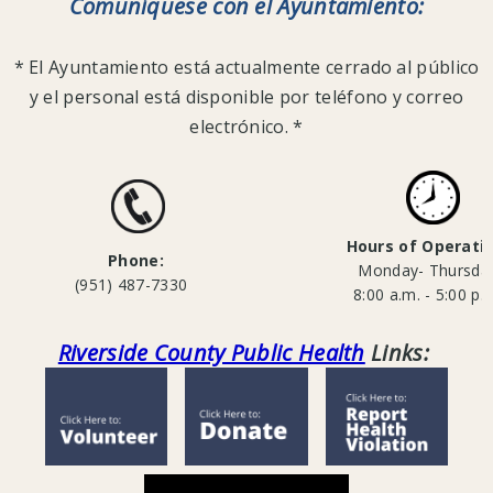
Comuníquese con el Ayuntamiento:
* El Ayuntamiento está actualmente cerrado al público
Todas
y el personal está disponible por teléfono y correo
las
electrónico. *
bibliotecas
estarán
cerradas
desde
Hours of Operati
el
Phone:
Monday- Thursd
15
(951) 487-7330
8:00 a.m. - 5:00 p.
de
marzo
Riverside County Public Health
Links:
de
2020
hasta
el
30